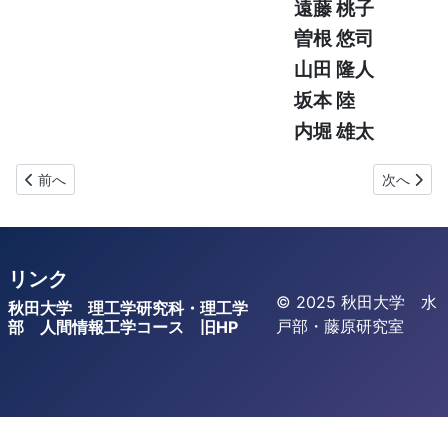
遠藤 桃子
曽根 悠司
山田 隆人
坂本 陸
内堀 雄太
前の記事へ: 2019年度卒業生
次の記事へ
前へ
次へ
リンク
© 2025 秋田大学 水
秋田大学
理工学研究科・理工学
戸部・藤原研究室
部
人間情報工学コース
旧HP