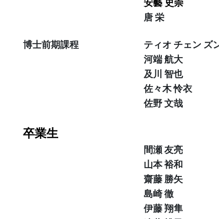
安藝
史崇
唐 栄
博士前期課程
ティオ チェン ズ
河端 航大
及川 智也
佐々木 怜衣
佐野 文哉
卒業生
間瀬 友亮
山本 裕和
齋藤 勝矢
島崎 徹
伊藤 翔隼